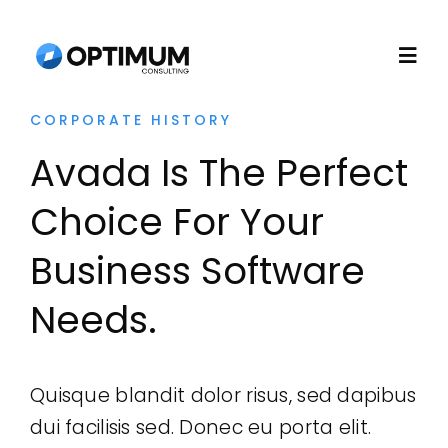
Skip
to
Togg
content
Navi
CORPORATE HISTORY
Home
Avada Is The Perfect
About
Choice For Your
Business Software
Recruitment
Needs.
Consulting
Quisque blandit dolor risus, sed dapibus
Technology
dui facilisis sed. Donec eu porta elit.